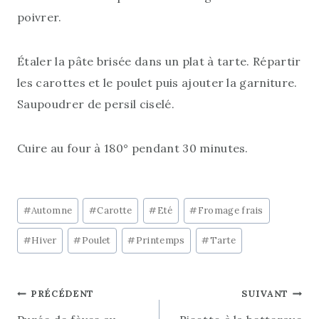
poivrer.
Étaler la pâte brisée dans un plat à tarte. Répartir
les carottes et le poulet puis ajouter la garniture.
Saupoudrer de persil ciselé.
Cuire au four à 180° pendant 30 minutes.
Étiquettes
#
Automne
#
Carotte
#
Eté
#
Fromage frais
de
#
Hiver
#
Poulet
#
Printemps
#
Tarte
la
publication :
Navigation
PRÉCÉDENT
SUIVANT