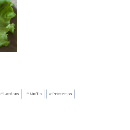
#
Lardons
#
Muffin
#
Printemps