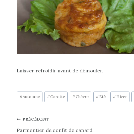
Laisser refroidir avant de démouler.
Étiquettes
#
Automne
#
Carotte
#
Chèvre
#
Eté
#
Hiver
de
la
Navigation
PRÉCÉDENT
publication :
Parmentier de confit de canard