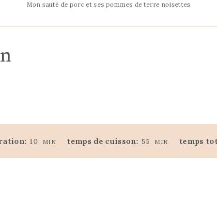
Mon sauté de porc et ses pommes de terre noisettes
on
M
M
ration:
temps de cuisson:
temps tot
10
55
MIN
MIN
I
I
N
N
U
U
T
T
E
E
S
S