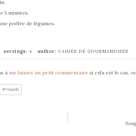
in.
e 5 minutes.
une poêlée de légumes.
servings:
author:
4
CAHIER DE GOURMANDISES
as à
me laisser un petit commentaire
si cela est le cas, o
#
Viande
Soup