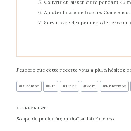
Couvrir et laisser cuire pendant 45 m
Ajouter la crème fraiche. Cuire encor
Servir avec des pommes de terre ou 
J’espère que cette recette vous a plu, n’hésitez p
Étiquettes
#
Automne
#
Eté
#
Hiver
#
Porc
#
Printemps
de
la
Navigation
PRÉCÉDENT
publication :
Soupe de poulet façon thaï au lait de coco
de