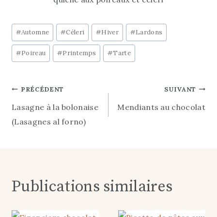
Étiquettes
#
Automne
#
Céleri
#
Hiver
#
Lardons
de
#
Poireau
#
Printemps
#
Tarte
la
publication :
Navigation
PRÉCÉDENT
SUIVANT
Lasagne à la bolonaise
Mendiants au chocolat
de
(Lasagnes al forno)
l’article
Publications similaires