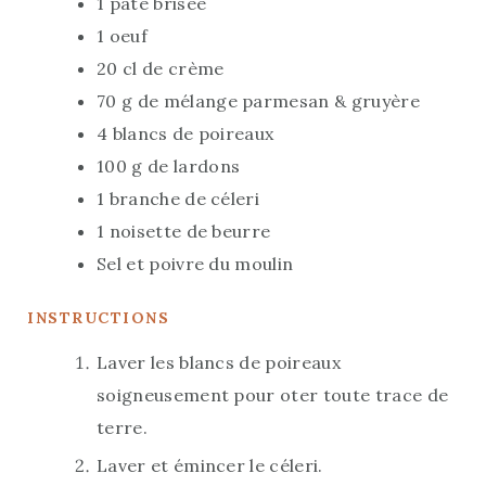
1
pâte brisée
S
1
oeuf
20
cl
de crème
70
g
de mélange parmesan & gruyère
4
blancs de poireaux
100
g
de lardons
1
branche de céleri
1
noisette de beurre
Sel et poivre du moulin
INSTRUCTIONS
Laver les blancs de poireaux
soigneusement pour oter toute trace de
terre.
Laver et émincer le céleri.