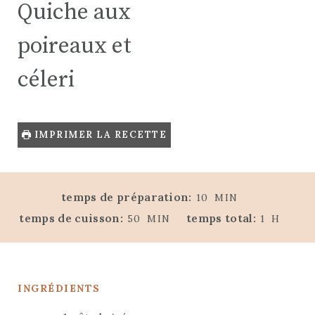
Quiche aux
poireaux et
céleri
IMPRIMER LA RECETTE
M
temps de préparation:
10
MIN
I
M
H
temps de cuisson:
temps total:
50
MIN
1
H
N
I
E
U
N
U
T
U
R
E
INGRÉDIENTS
T
E
S
E