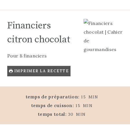
Financiers
citron chocolat
Pour 8 financiers
IMPRIMER LA RECETTE
M
temps de préparation:
15
MIN
I
M
temps de cuisson:
15
MIN
N
I
M
temps total:
30
MIN
U
N
I
T
U
N