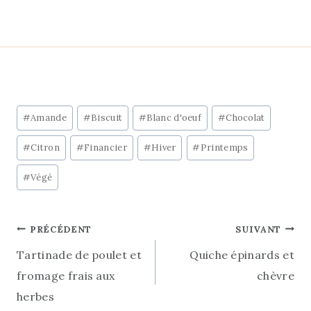
Étiquettes
#
Amande
#
Biscuit
#
Blanc d'oeuf
#
Chocolat
de
#
Citron
#
Financier
#
Hiver
#
Printemps
la
publication :
#
Végé
Navigation
PRÉCÉDENT
SUIVANT
Tartinade de poulet et
Quiche épinards et
de
fromage frais aux
chèvre
l’article
herbes