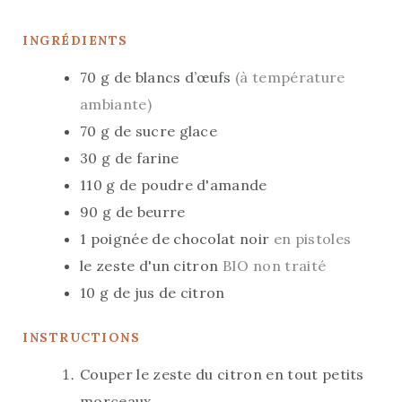
E
T
U
S
E
INGRÉDIENTS
T
S
E
70
g
de blancs d’œufs
(à température
S
ambiante)
70
g
de sucre glace
30
g
de farine
110
g
de poudre d'amande
90
g
de beurre
1
poignée
de chocolat noir
en pistoles
le zeste d'un citron
BIO non traité
10
g
de jus de citron
INSTRUCTIONS
Couper le zeste du citron en tout petits
morceaux.