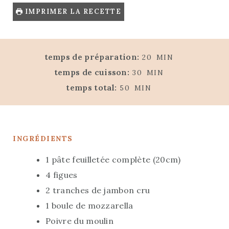
IMPRIMER LA RECETTE
M
temps de préparation:
20
MIN
I
M
temps de cuisson:
30
MIN
N
I
M
temps total:
50
MIN
U
N
I
T
U
N
E
T
U
S
E
INGRÉDIENTS
T
S
E
1
pâte feuilletée complète (20cm)
S
4
figues
2
tranches de jambon cru
1
boule de mozzarella
Poivre du moulin