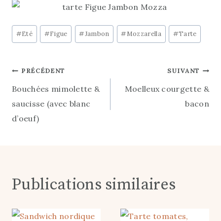
Étiquettes
#
Eté
#
Figue
#
Jambon
#
Mozzarella
#
Tarte
de
la
Navigation
PRÉCÉDENT
SUIVANT
publication :
Bouchées mimolette &
Moelleux courgette &
de
saucisse (avec blanc
bacon
l’article
d’oeuf)
Publications similaires