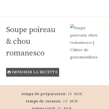
Soupe poireau
& chou
romanesco
IMPRIMER LA RECETTE
M
temps de préparation:
15
MIN
I
M
temps de cuisson:
20
MIN
N
I
M
temps total:
35
MIN