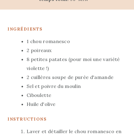
U
N
I
T
U
N
E
T
U
S
E
INGRÉDIENTS
T
S
E
1
chou romanesco
S
2
poireaux
8
petites patates (pour moi une variété
violette !)
2
cuillères soupe de purée d'amande
Sel et poivre du moulin
Ciboulette
Huile d'olive
INSTRUCTIONS
Laver et détailler le chou romanesco en