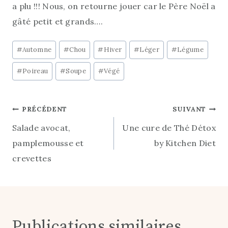
a plu !!! Nous, on retourne jouer car le Père Noël a
gâté petit et grands….
Étiquettes
#
Automne
#
Chou
#
Hiver
#
Léger
#
Légume
de
#
Poireau
#
Soupe
#
Végé
la
publication :
Navigation
PRÉCÉDENT
SUIVANT
Salade avocat,
Une cure de Thé Détox
de
pamplemousse et
by Kitchen Diet
l’article
crevettes
Publications similaires