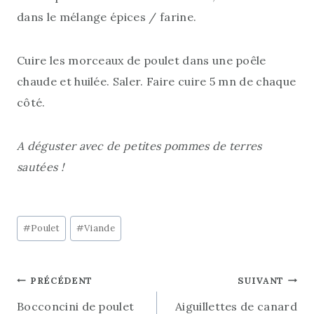
dans le mélange épices / farine.
Cuire les morceaux de poulet dans une poêle
chaude et huilée. Saler. Faire cuire 5 mn de chaque
côté.
A déguster avec de petites pommes de terres
sautées !
Étiquettes
#
Poulet
#
Viande
de
la
Navigation
PRÉCÉDENT
SUIVANT
publication :
Bocconcini de poulet
Aiguillettes de canard