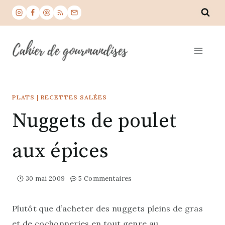
Aller
au
contenu
PLATS
|
RECETTES SALÉES
Nuggets de poulet
aux épices
30 mai 2009
5 Commentaires
Plutôt que d’acheter des nuggets pleins de gras
et de cochonneries en tout genre au