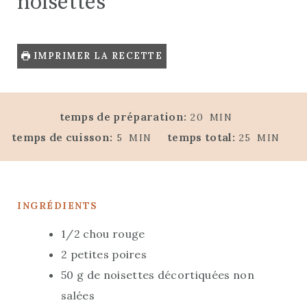
noisettes
IMPRIMER LA RECETTE
M
temps de préparation:
20
MIN
I
M
M
temps de cuisson:
temps total:
5
MIN
25
MIN
N
I
I
U
N
N
T
U
U
E
INGRÉDIENTS
T
T
S
E
E
1/2
chou rouge
S
S
2
petites poires
50
g
de noisettes décortiquées non
salées