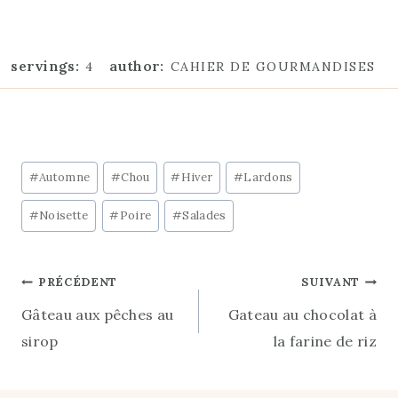
servings:
author:
4
CAHIER DE GOURMANDISES
Étiquettes
#
Automne
#
Chou
#
Hiver
#
Lardons
de
#
Noisette
#
Poire
#
Salades
la
publication :
Navigation
PRÉCÉDENT
SUIVANT
Gâteau aux pêches au
Gateau au chocolat à
de
sirop
la farine de riz
l’article