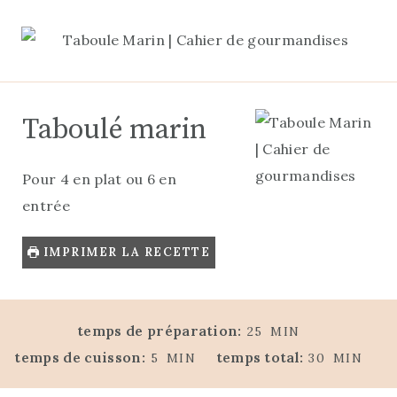
Taboulé marin
Pour 4 en plat ou 6 en
entrée
IMPRIMER LA RECETTE
M
temps de préparation:
25
MIN
I
M
M
temps de cuisson:
temps total:
5
MIN
30
MIN
N
I
I
U