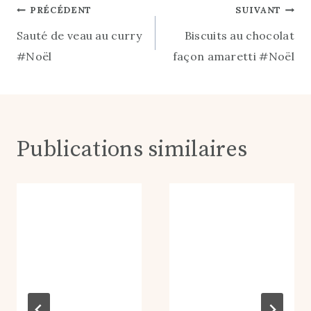
Navigation
PRÉCÉDENT
SUIVANT
publication :
Sauté de veau au curry
Biscuits au chocolat
de
#Noël
façon amaretti #Noël
l’article
Publications similaires