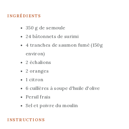
N
N
T
U
U
E
INGRÉDIENTS
T
T
S
E
E
350
g
de semoule
S
S
24
bâtonnets de surimi
4
tranches de saumon fumé (150g
environ)
2
échalions
2
oranges
1
citron
6
cuillères à soupe
d'huile d'olive
Persil frais
Sel et poivre du moulin
INSTRUCTIONS