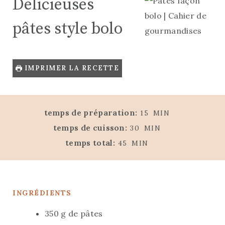
1
gousse d'ail
2
petites carottes
Persil ciselé
Gruyère râpé
INSTRUCTIONS
Faire cuire les pâtes dans un grand
volume d'eau salée selon les instructions
du paquet.
Éplucher et émincer l'oignon et l'ail.
Éplucher et couper en tout petit
morceaux les carottes.
Faire fondre une noisette de beurre, et
faire dorer les oignons. Ajouter les
carottes, l'ail et la viande hachée.