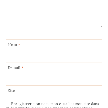
Ce site utilise Akismet pour réduire les
indésirables.
En savoir plus sur la façon dont les
données de vos commentaires sont traitées
.
Un commentaire
LadyMilonguera
dit :
17 décembre 2015 à 12:01
Elle me donne faim ton assiette !