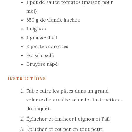
Quand la viande est cuite (5-10 minutes à
feu moyen), ajouter la sauce tomate.
Faire cuire jusqu'à obtenir la consistance
voulue.
Assaisonner.
Ajouter le persil et le gruyère en fin de
cuisson.
servings:
author:
4
CAHIER DE GOURMANDISES
Étiquettes
#
Automne
#
Boeuf
#
Carotte
#
Eté
#
Hiver