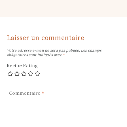
Nom
*
E-mail
*
Site
Enregistrer mon nom, mon e-mail et mon site dans
le navigateur pour mon prochain commentaire.
L'option ci-dessous vous permet de recevoir les
réponses à votre commentaire ou tous les
commentaires suivants par email.