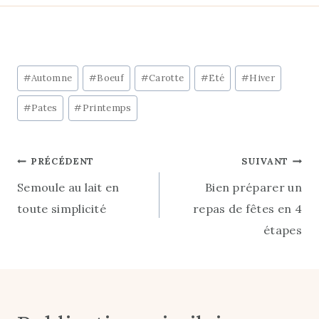
Cookie géant
Cake aux 2
chocolat et
citrons &
noix de pécan
amandes