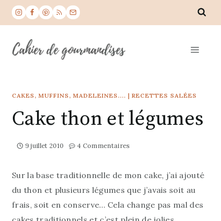
Aller
au
contenu
CAKES, MUFFINS, MADELEINES....
|
RECETTES SALÉES
Cake thon et légumes
9 juillet 2010
4 Commentaires
Sur la base traditionnelle de mon cake, j’ai ajouté
du thon et plusieurs légumes que j’avais soit au
frais, soit en conserve… Cela change pas mal des
cakes traditionnels et c’est plein de jolies