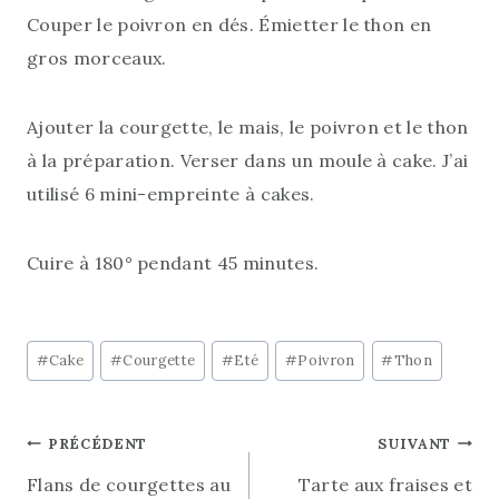
Couper le poivron en dés. Émietter le thon en
gros morceaux.
Ajouter la courgette, le mais, le poivron et le thon
à la préparation. Verser dans un moule à cake. J’ai
utilisé 6 mini-empreinte à cakes.
Cuire à 180° pendant 45 minutes.
Étiquettes
#
Cake
#
Courgette
#
Eté
#
Poivron
#
Thon
de
la
Navigation
PRÉCÉDENT
SUIVANT
publication :
Flans de courgettes au
Tarte aux fraises et