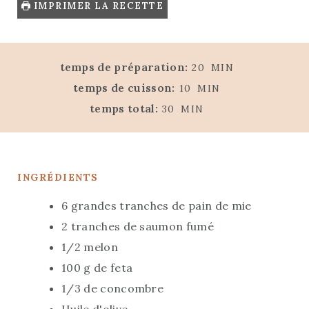
IMPRIMER LA RECETTE
M
temps de préparation:
20
MIN
I
M
temps de cuisson:
10
MIN
N
I
M
temps total:
30
MIN
U
N
I
T
U
N
E
T
U
S
E
INGRÉDIENTS
T
S
E
6
grandes tranches de pain de mie
S
2
tranches de saumon fumé
1/2
melon
100
g
de feta
1/3
de concombre
Huile d'olive