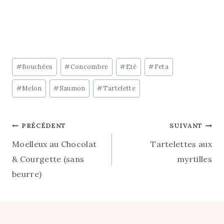
Étiquettes
#
Bouchées
#
Concombre
#
Eté
#
Feta
de
#
Melon
#
Saumon
#
Tartelette
la
publication :
Navigation
PRÉCÉDENT
SUIVANT
Moelleux au Chocolat
Tartelettes aux
de
& Courgette (sans
myrtilles
l’article
beurre)