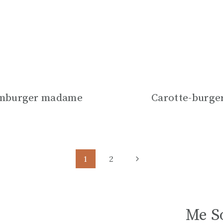
mburger madame
Carotte-burge
Page
1
2
suivante
Me So