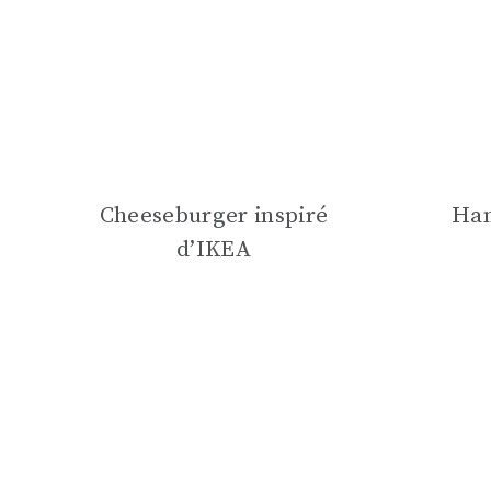
Cheeseburger inspiré
Ha
d’IKEA
Navigation
de
page