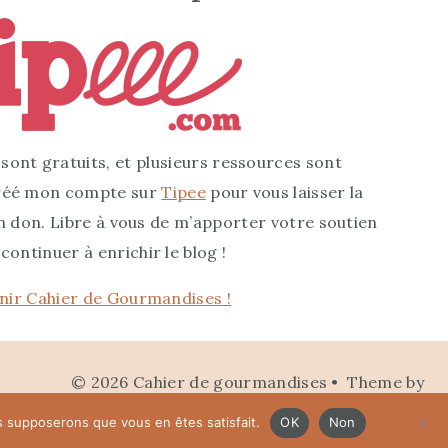
ont gratuits, et plusieurs ressources sont
 créé mon compte sur
Tipee
pour vous laisser la
un don. Libre à vous de m’apporter votre soutien
continuer à enrichir le blog !
nir Cahier de Gourmandises !
© 2026 Cahier de gourmandises • Theme by
Restored 316
us supposerons que vous en êtes satisfait.
OK
Non