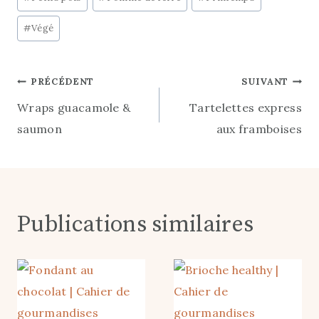
la
publication :
#
Végé
Navigation
PRÉCÉDENT
SUIVANT
Wraps guacamole &
Tartelettes express
de
saumon
aux framboises
l’article
Publications similaires