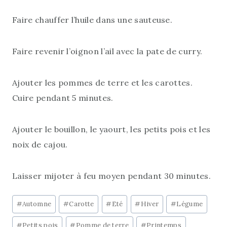
Faire chauffer l’huile dans une sauteuse.
Faire revenir l’oignon l’ail avec la pate de curry.
Ajouter les pommes de terre et les carottes.
Cuire pendant 5 minutes.
Ajouter le bouillon, le yaourt, les petits pois et les
noix de cajou.
Laisser mijoter à feu moyen pendant 30 minutes.
Étiquettes
#
Automne
#
Carotte
#
Eté
#
Hiver
#
Légume
de
#
Petits pois
#
Pomme de terre
#
Printemps