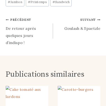
#
Jambon
#
Printemps
#
Sandwich
la
publication :
Navigation
PRÉCÉDENT
SUIVANT
De retour après
Goulash & Spaetzle
de
quelques jours
l’article
d’indispo !
Publications similaires