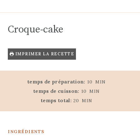
Croque-cake
IMPRIMER LA RECETTE
M
temps de préparation:
10
MIN
I
M
temps de cuisson:
10
MIN
N
I
M
temps total:
20
MIN
U
N
I
T
U
N
E
T
U
S
E
INGRÉDIENTS
T
S
E