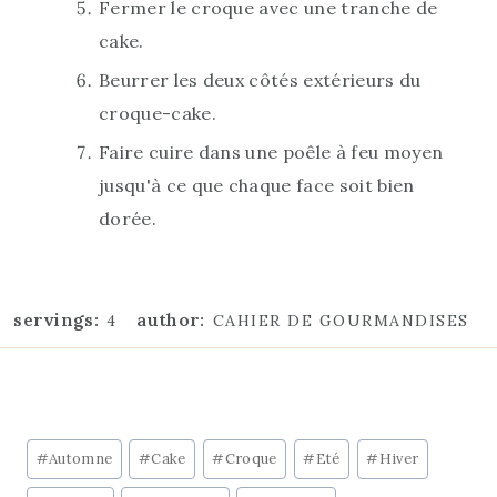
Fermer le croque avec une tranche de
cake.
Beurrer les deux côtés extérieurs du
croque-cake.
Faire cuire dans une poêle à feu moyen
jusqu'à ce que chaque face soit bien
dorée.
servings:
author:
4
CAHIER DE GOURMANDISES
Étiquettes
#
Automne
#
Cake
#
Croque
#
Eté
#
Hiver
de